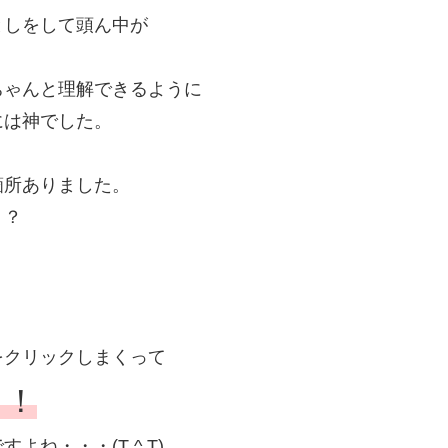
としをして頭ん中が
ちゃんと理解できるように
には神でした。
箇所ありました。
？？
をクリックしまくって
！！
ね・・・(T ^ T)