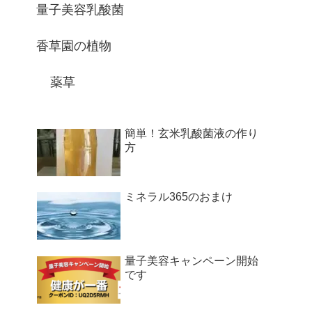
量子美容乳酸菌
香草園の植物
薬草
簡単！玄米乳酸菌液の作り
方
ミネラル365のおまけ
量子美容キャンペーン開始
です