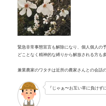
緊急非常事態宣言も解除になり、個人個人の
どことなく精神的な縛りから解放される方も
兼業農家のワタチは近所の農家さんとの会話
『じゃぁ〜お互い草に負けず