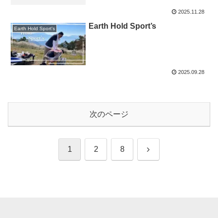
2025.11.28
Earth Hold Sport’s
Earth Hold Sport's
2025.09.28
次のページ
次
1
2
8
へ