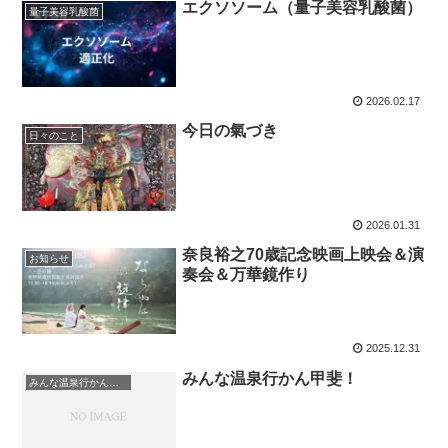
エクソソーム（量子美容乳酸菌）
量子美容乳酸菌
2026.02.17
今日の氣づき
日々のこと
2026.01.31
奈良裕之70歳記念映画上映会＆演
お知らせ
奏会＆万華鏡作り
2025.12.31
みんな温泉行かん甲斐！
みんな温泉行かん甲斐！