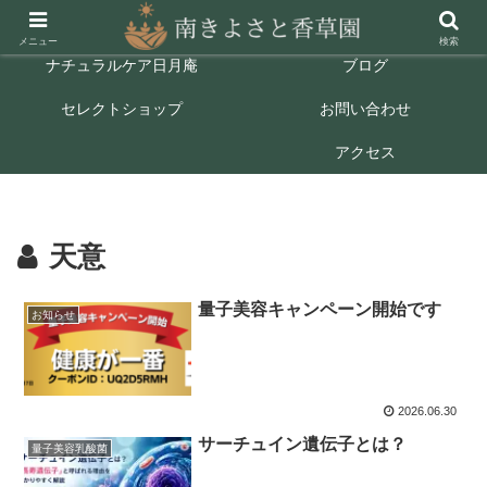
ホーム
ごあいさつ
メニュー
検索
ナチュラルケア日月庵
ブログ
セレクトショップ
お問い合わせ
アクセス
天意
量子美容キャンペーン開始です
お知らせ
2026.06.30
サーチュイン遺伝子とは？
量子美容乳酸菌