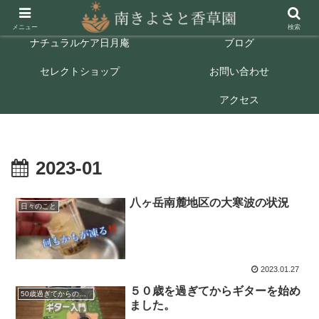
ホーム
ごあいさつ
メニュー
検索
ナチュラルケア日月庵
ブログ
セレクトショップ
お問い合わせ
アクセス
2023-01
八ヶ岳南麓地区の大寒波の状況
日々のこと
2023.01.27
５０歳を過ぎてからギターを始め
50歳過ぎてからのギター
ました。