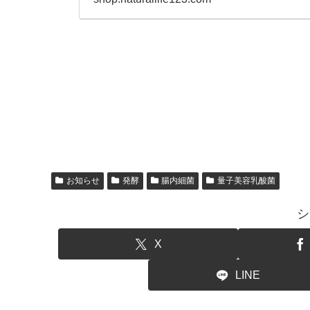
お知らせ
発酵
腸内細菌
量子美容乳酸菌
シ
X
LINE