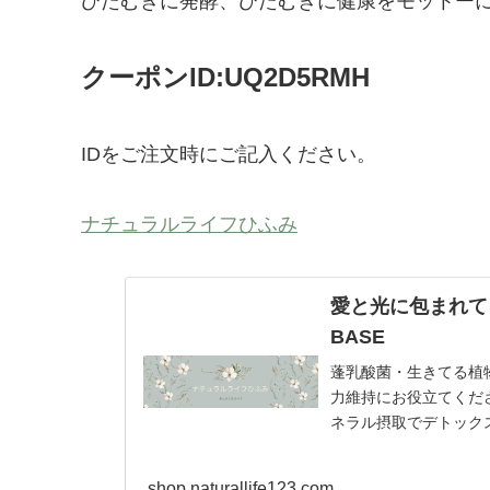
ひたむきに発酵、ひたむきに健康をモットー
クーポンID:UQ2D5RMH
IDをご注文時にご記入ください。
ナチュラルライフひふみ
愛と光に包まれて 
BASE
蓬乳酸菌・生きてる植
力維持にお役立てくだ
ネラル摂取でデトック
shop.naturallife123.com