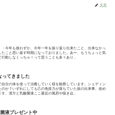
天意
・・今年も後わずか、今年一年を振り返り出来たこと、出来なかっ
したこと思い返す時期になっておりました。あ〜、もうちょっと気
行動しなくっちゃ！って思うことも多々あり...
なってきました
で自分の体を使って治癒していく様を観察しています。シェディン
たのか？いずれにしても己の免疫力が落ちていた故の出来事。改め
す。漢方と乳酸菌液ここ最近の風邪や咳き込...
酸菌液プレゼント中