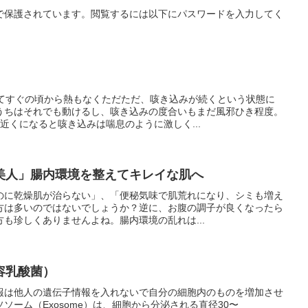
で保護されています。閲覧するには以下にパスワードを入力してく
ってすぐの頃から熱もなくただただ、咳き込みが続くという状態に
うちはそれでも動けるし、咳き込みの度合いもまだ風邪ひき程度。
近くになると咳き込みは喘息のように激しく...
美人」腸内環境を整えてキレイな肌へ
のに乾燥肌が治らない」、「便秘気味で肌荒れになり、シミも増え
方は多いのではないでしょうか？逆に、お腹の調子が良くなったら
も珍しくありませんよね。腸内環境の乱れは...
容乳酸菌）
報は他人の遺伝子情報を入れないで自分の細胞内のものを増加させ
ソーム（Exosome）は、細胞から分泌される直径30〜