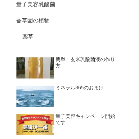
量子美容乳酸菌
香草園の植物
薬草
簡単！玄米乳酸菌液の作り
方
ミネラル365のおまけ
量子美容キャンペーン開始
です