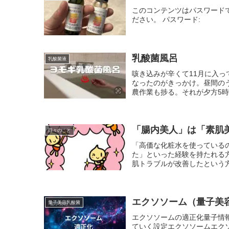
このコンテンツはパスワード
ださい。 パスワード:
乳酸菌風呂
乳酸菌液
咳き込みが辛くて11月に入
なったのがきっかけ。昼間の
農作業も捗る。それが夕方5時
「腸内美人」は「素肌
日々のこと
「高価な化粧水を使っている
た」といった経験を持たれる
肌トラブルが改善したという方
エクソソーム（量子美
量子美容乳酸菌
エクソソームの適正化量子情
ていく設定エクソソームエクソ