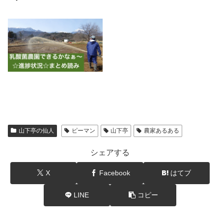
山下亭の仙人
ピーマン
山下亭
農家あるある
シェアする
X
Facebook
はてブ
LINE
コピー