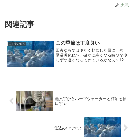
天意
関連記事
この季節は丁度良い
山下亭の仙人
田舎ならでは冷たく乾燥した風に一喜一
憂温暖化ね〜、確かに寒くなる時期が少
しずつ遅くなってきているかなぁ？12月
に入ってもしばらくは平気で過ごしてま
した。そりゃー寒いことは寒いですけ
ど、「まぁ〜、冬だな」くらいでした。
標高860m、先週末くら...
黒文字からハーブウォーターと精油を抽
出する
仕込み中ですよ