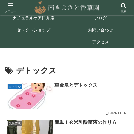
ホーム
ごあいさつ
メニュー
検索
ナチュラルケア日月庵
ブログ
セレクトショップ
お問い合わせ
アクセス
デトックス
重金属とデトックス
ミネラル
2024.11.14
簡単！玄米乳酸菌液の作り方
乳酸菌液